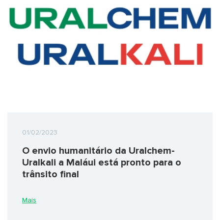
01/02/2023
O envio humanitário da Uralchem-
Uralkali a Maláui está pronto para o
trânsito final
Mais