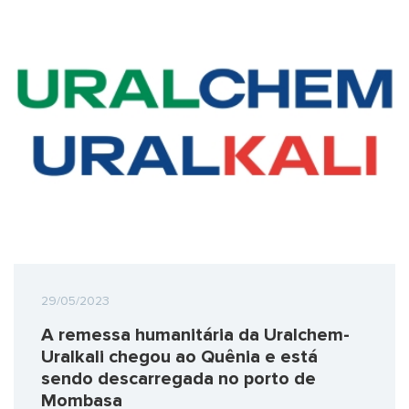
29/05/2023
A remessa humanitária da Uralchem-
Uralkali chegou ao Quênia e está
sendo descarregada no porto de
Mombasa