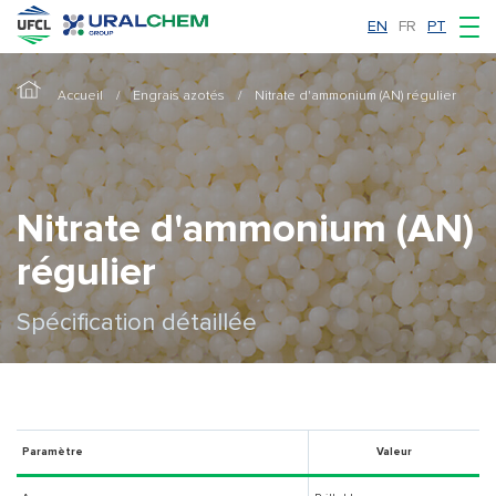
EN
FR
PT
Accueil
Engrais azotés
Nitrate d'ammonium (AN) régulier
Nitrate d'ammonium (AN)
régulier
Spécification détaillée
Paramètre
Valeur