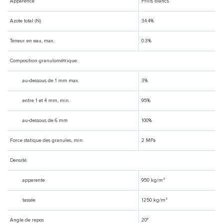
Apparence
Prills blancs
Azote total (N)
34.4%
Teneur en eau, max.
0.3%
Composition granulométrique:
au-dessous de 1 mm max.
3%
entre 1 et 4 mm, min.
95%
au-dessous de 6 mm
100%
Force statique des granules, min.
2 MPa
Densité:
apparente
950 kg/m³
tassée
1250 kg/m³
Angle de repos
20°